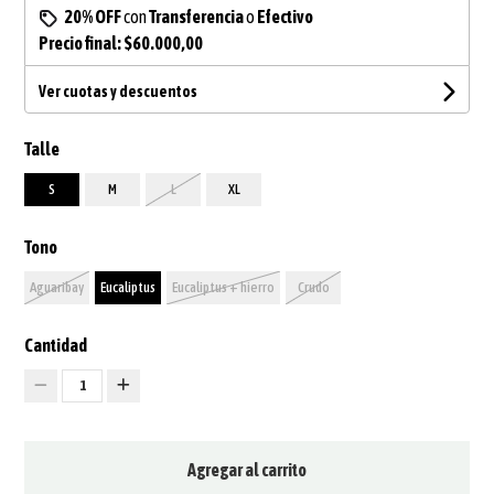
20% OFF
con
Transferencia
o
Efectivo
Precio final:
$60.000,00
Ver cuotas y descuentos
Talle
S
M
L
XL
Tono
Aguaribay
Eucaliptus
Eucaliptus + hierro
Crudo
Cantidad
1
Agregar al carrito