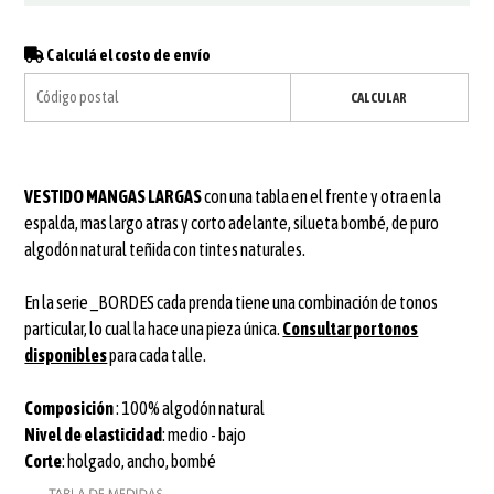
Calculá el costo de envío
CALCULAR
VESTIDO MANGAS LARGAS
con una tabla en el frente y otra en la
espalda, mas largo atras y corto adelante, silueta bombé, de puro
algodón natural teñida con tintes naturales.
En la serie _BORDES cada prenda tiene una combinación de tonos
particular, lo cual la hace una pieza única.
Consultar por tonos
disponibles
para cada talle.
Composición
: 100% algodón natural
Nivel de elasticidad
: medio - bajo
Corte
: holgado, ancho, bombé